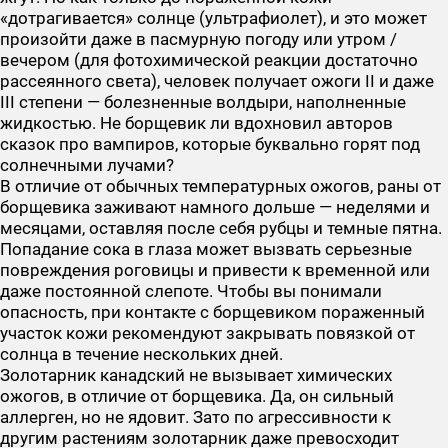
«дотрагивается» солнце (ультрафиолет), и это может
произойти даже в пасмурную погоду или утром /
вечером (для фотохимической реакции достаточно
рассеянного света), человек получает ожоги II и даже
III степени — болезненные волдыри, наполненные
жидкостью. Не борщевик ли вдохновил авторов
сказок про вампиров, которые буквально горят под
солнечными лучами?
В отличие от обычных температурных ожогов, раны от
борщевика заживают намного дольше — неделями и
месяцами, оставляя после себя рубцы и темные пятна.
Попадание сока в глаза может вызвать серьезные
повреждения роговицы и привести к временной или
даже постоянной слепоте. Чтобы вы понимали
опасность, при контакте с борщевиком пораженный
участок кожи рекомендуют закрывать повязкой от
солнца в течение нескольких дней.
Золотарник канадский
не вызывает химических
ожогов, в отличие от борщевика. Да, он сильный
аллерген, но не ядовит. Зато по агрессивности к
другим растениям золотарник даже превосходит