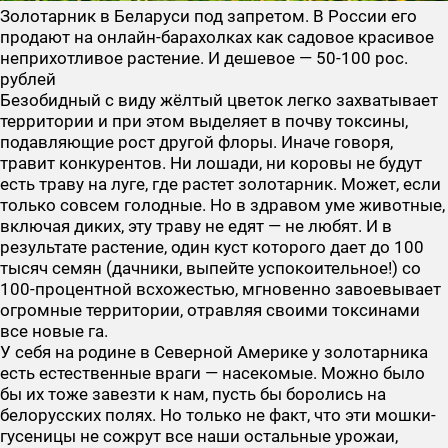
Золотарник в Беларуси под запретом. В России его
продают на онлайн-барахолках как садовое красивое
неприхотливое растение. И дешевое — 50-100 рос.
рублей
Безобидный с виду жёлтый цветок легко захватывает
территории и при этом выделяет в почву токсины,
подавляющие рост другой флоры. Иначе говоря,
травит конкурентов. Ни лошади, ни коровы не будут
есть траву на луге, где растет золотарник. Может, если
только совсем голодные. Но в здравом уме животные,
включая диких, эту траву не едят — не любят. И в
результате растение, один куст которого дает до 100
тысяч семян (дачники, выпейте успокоительное!) со
100-процентной всхожестью, мгновенно завоевывает
огромные территории, отравляя своими токсинами
все новые га.
У себя на родине в Северной Америке у золотарника
есть естественные враги — насекомые. Можно было
бы их тоже завезти к нам, пусть бы боролись на
белорусских полях. Но только не факт, что эти мошки-
гусеницы не сожрут все наши остальные урожаи,