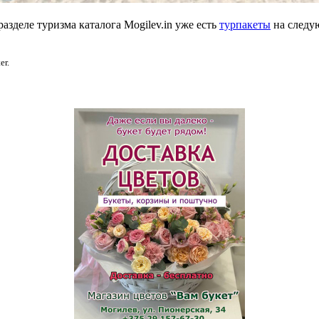
азделе туризма каталога Mogilev.in уже есть
турпакеты
на следу
er.