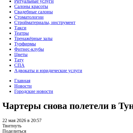
Ритуальные услуги
Салоны красоты
Свадебные салоны
Стоматологии
Стройматериалы, инструмент
Такси
Театры
Тренажёрные залы
Турфирмы
Фитнес-клубы
Цветы
Тату
СПА
Адвокаты и юридические услуги
Главная
Новости
Городские новости
Чартеры снова полетели в Тун
22
мая
2026
в
20:57
Твитнуть
Поделиться