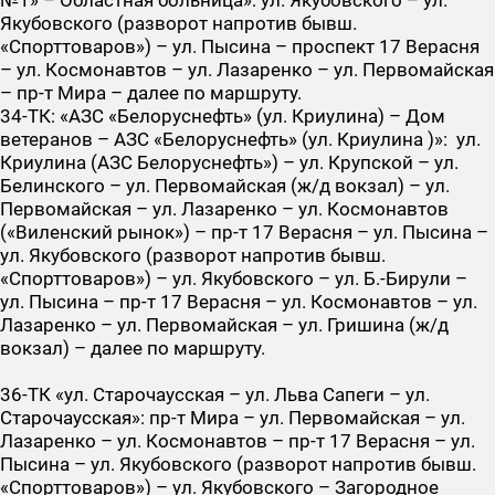
№1» – Областная больница»: ул. Якубовского – ул.
Якубовского (разворот напротив бывш.
«Спорттоваров») – ул. Пысина – проспект 17 Верасня
– ул. Космонавтов – ул. Лазаренко – ул. Первомайская
– пр-т Мира – далее по маршруту.
34-ТК
: «АЗС «Белоруснефть» (ул. Криулина) – Дом
ветеранов – АЗС «Белоруснефть» (ул. Криулина )»: ул.
Криулина (АЗС Белоруснефть») – ул. Крупской – ул.
Белинского – ул. Первомайская (ж/д вокзал) – ул.
Первомайская – ул. Лазаренко – ул. Космонавтов
(«Виленский рынок») – пр-т 17 Верасня – ул. Пысина –
ул. Якубовского (разворот напротив бывш.
«Спорттоваров») – ул. Якубовского – ул. Б.-Бирули –
ул. Пысина – пр-т 17 Верасня – ул. Космонавтов – ул.
Лазаренко – ул. Первомайская – ул. Гришина (ж/д
вокзал) – далее по маршруту.
36-ТК
«ул. Старочаусская – ул. Льва Сапеги – ул.
Старочаусская»: пр-т Мира – ул. Первомайская – ул.
Лазаренко – ул. Космонавтов – пр-т 17 Верасня – ул.
Пысина – ул. Якубовского (разворот напротив бывш.
«Спорттоваров») – ул. Якубовского – Загородное