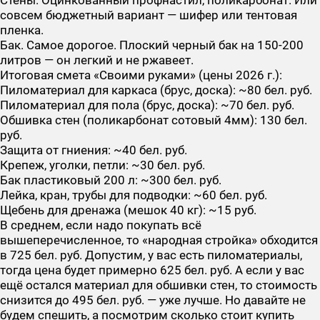
Стены. Оцинкованный профнастил, поликарбонат. Или
совсем бюджетный вариант — шифер или тентовая
пленка.
Бак. Самое дорогое. Плоский черный бак на 150-200
литров — он легкий и не ржавеет.
Итоговая смета «Своими руками» (цены 2026 г.):
Пиломатериал для каркаса (брус, доска): ~80 бел. руб.
Пиломатериал для пола (брус, доска): ~70 бел. руб.
Обшивка стен (поликарбонат сотовый 4мм): 130 бел.
руб.
Защита от гниения: ~40 бел. руб.
Крепеж, уголки, петли: ~30 бел. руб.
Бак пластиковый 200 л: ~300 бел. руб.
Лейка, кран, трубы для подводки: ~60 бел. руб.
Щебень для дренажа (мешок 40 кг): ~15 руб.
В среднем, если надо покупать всё
вышеперечисленное, то «народная стройка» обходится
в
725 бел. руб.
Допустим, у вас есть пиломатериалы,
тогда цена будет примерно
625 бел. руб.
А если у вас
ещё остался материал для обшивки стен, то стоимость
снизится до
495 бел. руб.
— уже лучше. Но давайте не
будем спешить, а посмотрим сколько стоит купить