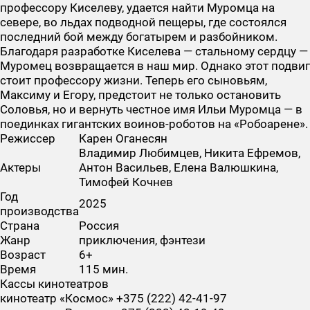
профессору Киселеву, удается найти Муромца на
севере, во льдах подводной пещеры, где состоялся
последний бой между богатырем и разбойником.
Благодаря разработке Киселева — стальному сердцу —
Муромец возвращается в наш мир. Однако этот подвиг
стоит профессору жизни. Теперь его сыновьям,
Максиму и Егору, предстоит не только остановить
Соловья, но и вернуть честное имя Ильи Муромца — в
поединках гигантских воинов-роботов на «Робоарене».
Режиссер
Карен Оганесян
Владимир Любимцев, Никита Ефремов,
Актеры
Антон Васильев, Елена Валюшкина,
Тимофей Кочнев
Год
2025
производства
Страна
Россия
Жанр
приключения, фэнтези
Возраст
6+
Время
115 мин.
Кассы кинотеатров
кинотеатр «Космос» +375 (222) 42-41-97