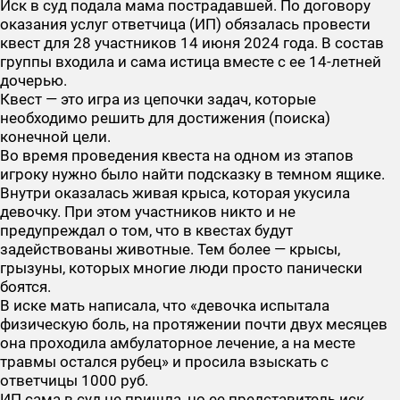
Иск в суд подала мама пострадавшей. По договору
оказания услуг ответчица (ИП) обязалась провести
квест для 28 участников 14 июня 2024 года. В состав
группы входила и сама истица вместе с ее 14-летней
дочерью.
Квест — это игра из цепочки задач, которые
необходимо решить для достижения (поиска)
конечной цели.
Во время проведения квеста на одном из этапов
игроку нужно было найти подсказку в темном ящике.
Внутри оказалась живая крыса, которая укусила
девочку. При этом участников никто и не
предупреждал о том, что в квестах будут
задействованы животные. Тем более — крысы,
грызуны, которых многие люди просто панически
боятся.
В иске мать написала, что «девочка испытала
физическую боль, на протяжении почти двух месяцев
она проходила амбулаторное лечение, а на месте
травмы остался рубец» и просила взыскать с
ответчицы 1000 руб.
ИП сама в суд не пришла, но ее представитель иск