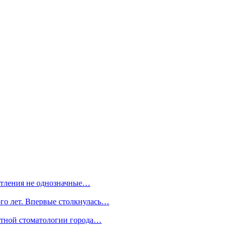
чатления не однозначные…
ого лет. Впервые столкнулась…
астной стоматологии города…