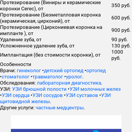
Протезирование (Виниры и керамические
350 руб.
коронки Cerec), от
Протезирование (Безметалловая коронка
600 руб.
(керамическая, цирконий), от
Протезирование (Циркониевая коронка на
900 руб.
импланте ), от
Удаление зуба, от
90 руб.
Усложненное удаление зуба, от
130 руб.
1000
Имплантация (без стоимости коронки), от
руб.
Особенности
Врачи:
гинеколог
•
детский ортопед
•
ортопед
•
стоматолог
•
травматолог
•
уролог
.
Обследования:
лабораторная диагностика
.
УЗИ:
УЗИ брюшной полости
•
УЗИ молочных желез
•
УЗИ сердца
•
УЗИ сосудов
•
УЗИ суставов
•
УЗИ
щитовидной железы
.
Другие услуги:
частные медцентры
.