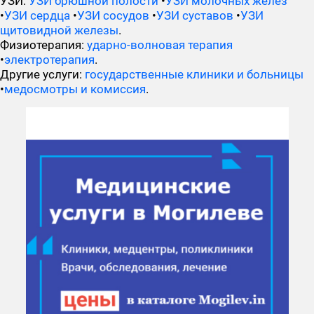
УЗИ:
УЗИ брюшной полости
•
УЗИ молочных желез
•
УЗИ сердца
•
УЗИ сосудов
•
УЗИ суставов
•
УЗИ
щитовидной железы
.
Физиотерапия:
ударно-волновая терапия
•
электротерапия
.
Другие услуги:
государственные клиники и больницы
•
медосмотры и комиссия
.