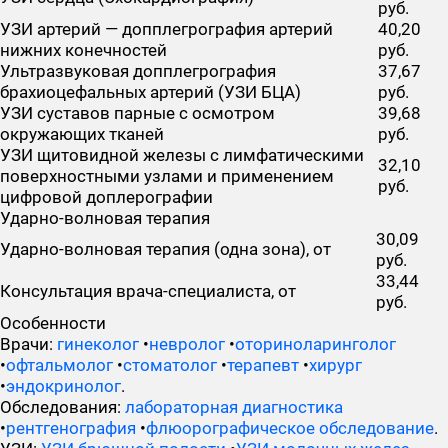
руб.
УЗИ артерий — допплегрография артерий
40,20
нижних конечностей
руб.
Ультразвуковая допплегрография
37,67
брахиоцефальных артерий (УЗИ БЦА)
руб.
УЗИ суставов парные с осмотром
39,68
окружающих тканей
руб.
УЗИ щитовидной железы с лимфатическими
32,10
поверхностными узлами и применением
руб.
цифровой доплерографии
Ударно-волновая терапия
30,09
Ударно-волновая терапия (одна зона), от
руб.
33,44
Консультация врача-специалиста, от
руб.
Особенности
Врачи:
гинеколог
•
невролог
•
оториноларинголог
•
офтальмолог
•
стоматолог
•
терапевт
•
хирург
•
эндокринолог
.
Обследования:
лабораторная диагностика
•
рентгенография
•
флюорографическое обследование
.