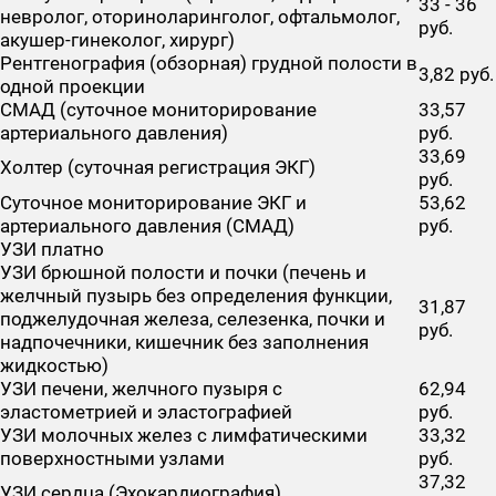
33 - 36
невролог, оториноларинголог, офтальмолог,
руб.
акушер-гинеколог, хирург)
Рентгенография (обзорная) грудной полости в
3,82 руб.
одной проекции
СМАД (суточное мониторирование
33,57
артериального давления)
руб.
33,69
Холтер (суточная регистрация ЭКГ)
руб.
Суточное мониторирование ЭКГ и
53,62
артериального давления (СМАД)
руб.
УЗИ платно
УЗИ брюшной полости и почки (печень и
желчный пузырь без определения функции,
31,87
поджелудочная железа, селезенка, почки и
руб.
надпочечники, кишечник без заполнения
жидкостью)
УЗИ печени, желчного пузыря с
62,94
эластометрией и эластографией
руб.
УЗИ молочных желез с лимфатическими
33,32
поверхностными узлами
руб.
37,32
УЗИ сердца (Эхокардиография)