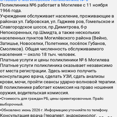
Поликлиника №6 работает в Могилеве с 11 ноября
1966 года.
Учреждение обслуживает население, проживающее в
районах ул. Габровская, ул. Гаджеев ров, Гомельское и
Славгородское шоссе, пр.Димитрова, б-р
Непокоренных, пр.Шмидта, а также нескольких
населенных пунктов Могилёвского района (Вейно,
Затишье, Новоселки, Полетники, посёлок Губанов,
Смоляков). Общая численность обслуживаемого
населения — около 18 тыч. человек.
Платные услуги и цены поликлиники № 6 Могилева
Платные услуги поликлиника оказывает независимо
от места регистрации. Здесь можно получить
консультацию врача, сделать УЗИ, сдать анализы
крови, мочи, пройти сеансы ударно-волновой терапии.
В поликлинике работает комиссия на право ношения
оружия, водительская комиссия.
▪️Стоимость для граждан РБ, цены ориентировочные. Прайс
выборочный.
▪️Обновлено: июнь 2026 г. Информацию уточняйте по телефону.
Консультация врача (терапевт, эндокринолог,