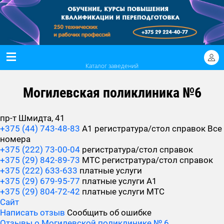
Каталог заведений
Могилевская поликлиника №6
пр-т Шмидта, 41
+375 (44) 743-48-83
А1 регистратура/стол справок
Все
номера
+375 (222) 73-00-04
регистратура/стол справок
+375 (29) 842-89-73
МТС регистратура/стол справок
+375 (222) 633-633
платные услуги
+375 (29) 679-95-77
платные услуги А1
+375 (29) 804-72-42
платные услуги МТС
Сайт
Написать отзыв
Сообщить об ошибке
Отзывы о Могилевской поликлинике № 6