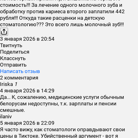
стоимость!!! За лечение одного молочного зуба и
обработку против кариеса второго заплатили 442
рубля!!! Откуда такие расценки на детскую
стоматологию??? Это всего лишь молочный зуб!!!
3
января
2026
в
20:54
Твитнуть
Поделиться
Класснуть
Отправить
Написать отзыв
2 комментария
Iriska
1
4
января
2026
в
14:29
Да... К, сожалению, медицинские услуги обычным
белорусам недоступны, т.к. зарплаты и пенсии
смешные.
ilaniv
5
января
2026
в
22:09
Я часто вижу, как стоматологи оправдывают свои
цены в Тиктоке. Убийственный аргумент - вот я