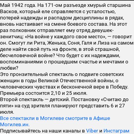
Май 1942 года. На 171-ом разъезде хмурый старшина
Васков, который еле справляется с усталостью,
потерей надежды и распадом дисциплины в рядах,
вновь настаивает на смене боевого состава. На этот
раз полковник отправляет ему отряд девушек-
зенитчиц: «На войне у каждого свое место», — говорит
он. Смогут ли Рита, Женька, Соня, Галя и Лиза на самом
деле найти свой путь на фронте, в этой страшной,
бесчеловечной войне? Что будет с их надеждами,
воспоминаниями о прошедшем счастье и мечтами о
любви?
Это пронзительный спектакль о подвиге советских
женщин в годы Великой Отечественной войны, о
человеческих чувствах и бесконечной вере в Победу.
Премьера состоится 2,10 и 25 июля.
Второй спектакль — детский. Постановку «Считаю до
пяти» на суд зрителя планируют представить 6 и 27
июля.
Все спектакли в Могилеве смотрите в Афише
Могилев.ин.
Подписывайтесь на наши каналы в
Viber
и
Инстаграм