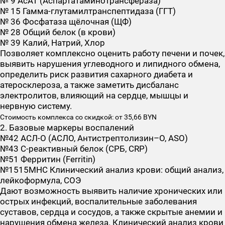
№ 9 АсАТ (Аспартатаминотрансфераза)
№ 15 Гамма-глутамилтранспептидаза (ГГТ)
№ 36 Фосфатаза щёлочная (ЩФ)
№ 28 Общий белок (в крови)
№ 39 Калий, Натрий, Хлор
Позволяет комплексно оценить работу печени и почек,
выявить нарушения углеводного и липидного обмена,
определить риск развития сахарного диабета и
атеросклероза, а также заметить дисбаланс
электролитов, влияющий на сердце, мышцы и
нервную систему.
Стоимость комплекса со скидкой: от 35,66 BYN
2. Базовые маркеры воспалений
№42 АСЛ-О (АСЛО, Антистрептолизин–О, ASO)
№43 С-реактивный белок (СРБ, CRP)
№51 Ферритин (Ferritin)
№1515МНС Клинический анализ крови: общий анализ,
лейкоформула, СОЭ
Дают возможность выявить наличие хронических или
острых инфекций, воспалительные заболевания
суставов, сердца и сосудов, а также скрытые анемии и
нарушения обмена железа. Клинический анализ крови