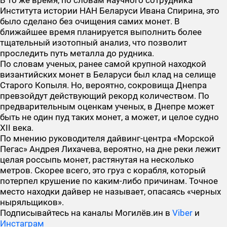
В то же время, по словам научного сотрудника
Института истории НАН Беларуси Ивана Спирина, это
было сделано без очищения самих монет. В
ближайшее время планируется выполнить более
тщательный изотопный анализ, что позволит
проследить путь металла до рудника.
По словам ученых, ранее самой крупной находкой
византийских монет в Беларуси был клад на селище
Старого Копыля. Но, вероятно, сокровища Днепра
превзойдут действующий рекорд количеством. По
предварительным оценкам ученых, в Днепре может
быть не один пуд таких монет, а может, и целое судно
XII века.
По мнению руководителя дайвинг-центра «Морской
Пегас» Андрея Лихачева, вероятно, на дне реки лежит
целая россыпь монет, растянутая на несколько
метров. Скорее всего, это груз с корабля, который
потерпел крушение по каким-либо причинам. Точное
место находки дайвер не называет, опасаясь «черных
ныряльщиков».
Подписывайтесь на каналы Могилёв.ин в
Viber
и
Инстаграм