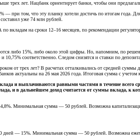
свыше трех лет. Нацбанк ориентирует банки, чтобы они предлаг
5% — при том, что эту планку хотели достичь по итогам года. Д
т составил уже 74 млн рублей.
 по вкладам на сроки 12–16 месяцев, по рекомендации регулятор
яются либо 15%, либо около этой цифры. Но, напомним, по реше
 и 10,75% соответственно. Следом снизятся и ставки по депозита
оком от трех лет? В расчетах отталкивались от средней суммы д
ков актуальны на 26 мая 2026 года. Итоговая сумма с учетом 
клада и выплачиваются равными частями в течение всего ср
лада, и в дальнейшем доход считается от суммы вклада, к ко
 14,8%. Минимальная сумма — 50 рублей. Возможна капитализаци
1110 дней — 15%. Минимальная сумма — 50 рублей. Возможна еже