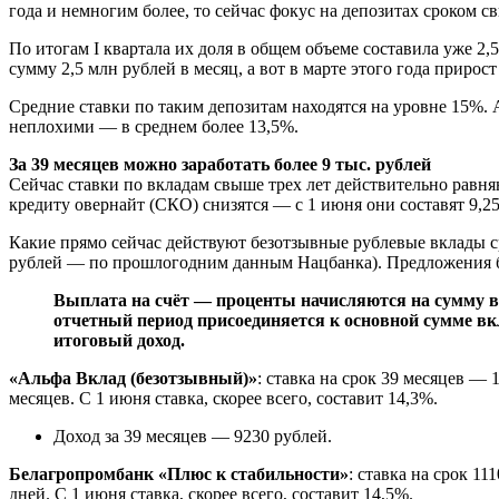
года и немногим более, то сейчас фокус на депозитах сроком 
По итогам I квартала их доля в общем объеме составила уже 2,
сумму 2,5 млн рублей в месяц, а вот в марте этого года прирос
Средние ставки по таким депозитам находятся на уровне 15%. А
неплохими — в среднем более 13,5%.
За 39 месяцев можно заработать более 9 тыс. рублей
Сейчас ставки по вкладам свыше трех лет действительно равн
кредиту овернайт (СКО) снизятся — с 1 июня они составят 9,25
Какие прямо сейчас действуют безотзывные рублевые вклады ср
рублей — по прошлогодним данным Нацбанка). Предложения бан
Выплата на счёт — проценты начисляются на сумму в
отчетный период присоединяется к основной сумме вк
итоговый доход.
«Альфа Вклад (безотзывный)»
: ставка на срок 39 месяцев —
месяцев. С 1 июня ставка, скорее всего, составит 14,3%.
Доход за 39 месяцев — 9230 рублей.
Белагропромбанк «Плюс к стабильности»
: ставка на срок 
дней. С 1 июня ставка, скорее всего, составит 14,5%.