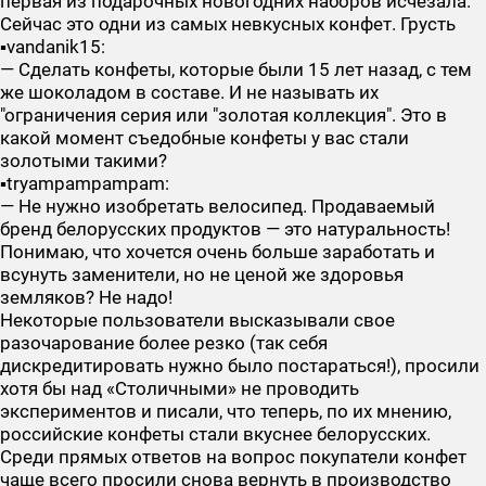
первая из подарочных новогодних наборов исчезала.
Сейчас это одни из самых невкусных конфет. Грусть
▪️vandanik15:
— Сделать конфеты, которые были 15 лет назад, с тем
же шоколадом в составе. И не называть их
"ограничения серия или "золотая коллекция". Это в
какой момент съедобные конфеты у вас стали
золотыми такими?
▪️tryampampampam:
— Не нужно изобретать велосипед. Продаваемый
бренд белорусских продуктов — это натуральность!
Понимаю, что хочется очень больше заработать и
всунуть заменители, но не ценой же здоровья
земляков? Не надо!
Некоторые пользователи высказывали свое
разочарование более резко (так себя
дискредитировать нужно было постараться!), просили
хотя бы над «Столичными» не проводить
экспериментов и писали, что теперь, по их мнению,
российские конфеты стали вкуснее белорусских.
Среди прямых ответов на вопрос покупатели конфет
чаще всего просили снова вернуть в производство