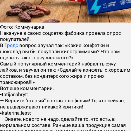
Фото: Коммунарка
Накануне в своих соцсетях фабрика провела опрос
покупателей.
В
Тредс
вопрос звучал так: «Какие конфетки и
шоколад вы бы покупали килограммами? Что нам
сделать такого вкусненького?»
Самый популярный комментарий набрал тысячу
лайков, и звучал он так: «Сделайте конфеты с хорошим
составом, без кондитерского жира и прочих
трансжиров!!!»
Вот еще комментарии.
▪️tatijanabryt:
— Верните "старый" состав трюфелям! Те, что сейчас,
не выдерживают никакой критики!
▪️katerina.less:
— Знаете, нового не надо, сделайте то, что есть, в
нормальном составе. Раньше ваша продукция самая