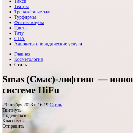
Такси
Театры
Тренажёрные залы
Турфирмы
Фитнес-клубы
Цветы
Тату
СПА
Адвокаты и юридические услуги
Главная
Косметология
Стиль
Smas (Смас)-лифтинг — иннов
системе HiFu
29
ноября
2023
в
16:19
Стиль
Твитнуть
Поделиться
Класснуть
Отправить