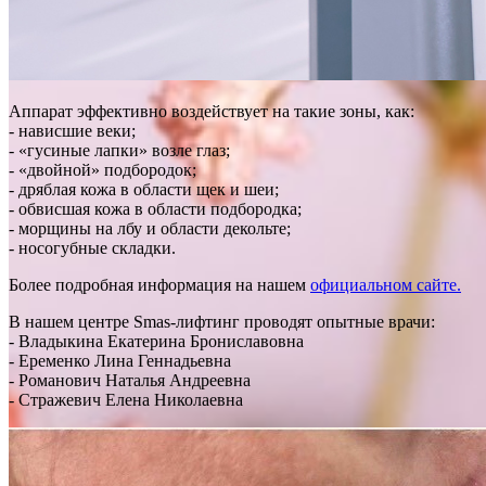
Аппарат эффективно воздействует на такие зоны, как:
- нависшие веки;
- «гусиные лапки» возле глаз;
- «двойной» подбородок;
- дряблая кожа в области щек и шеи;
- обвисшая кожа в области подбородка;
- морщины на лбу и области декольте;
- носогубные складки.
Более подробная информация на нашем
официальном сайте.
В нашем центре Smas-лифтинг проводят опытные врачи:
- Владыкина Екатерина Брониславовна
- Еременко Лина Геннадьевна
- Романович Наталья Андреевна
- Стражевич Елена Николаевна