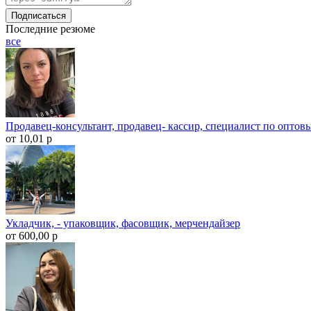
Подписаться
Последние резюме
все
Продавец-консультант, продавец- кассир, специалист по опто
от 10,01 р
Укладчик, - упаковщик, фасовщик, мерчендайзер
от 600,00 р