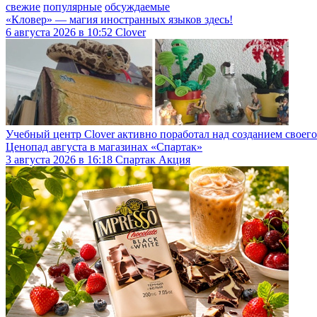
свежие
популярные
обсуждаемые
«Кловер» — магия иностранных языков здесь!
6
августа
2026
в
10:52
Clover
Учебный центр Clover активно поработал над созданием своег
Ценопад августа в магазинах «Спартак»
3
августа
2026
в
16:18
Спартак
Акция