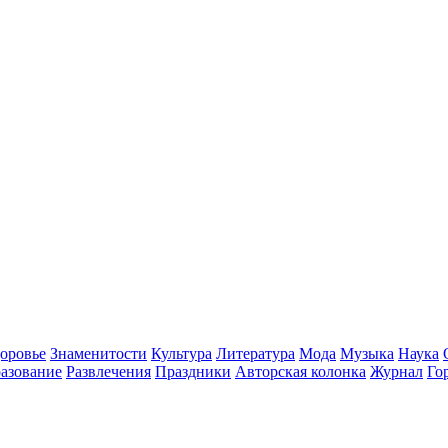
оровье
Знаменитости
Культура
Литература
Мода
Музыка
Наука
азование
Развлечения
Праздники
Авторская колонка
Журнал
Го