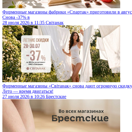
Фирменные магазины фабрики «Спартак» приготовили в август
Снова -37% в
28
июля
2026
в
11:35
Світанак
Фирменные магазины «Світанак» снова дают огромную скидку
Лето — время двигаться!
27
июля
2026
в
10:26
Брестские