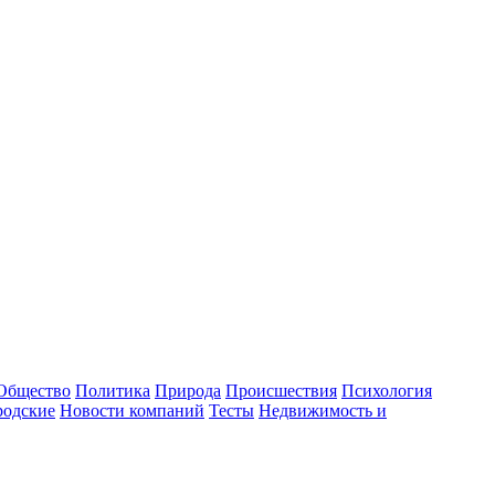
Общество
Политика
Природа
Происшествия
Психология
родские
Новости компаний
Тесты
Недвижимость и