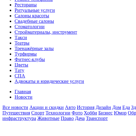
Рестораны
Ритуальные услуги
Салоны красоты
Свадебные салоны
Стоматологии
Стройматериалы, инструмент
Такси
Театры
Тренажёрные залы
Турфирмы
Фитнес-клубы
Цветы
Тату
СПА
Адвокаты и юридические услуги
Главная
Новости
Все новости
Акции и скидки
Авто
История
Дизайн
Дом
Еда
Зд
Путешествия
Спорт
Технологии
Фото
Хобби
Бизнес
Юмор
Обр
инфраструктура
Животные
Право
Дача
Транспорт