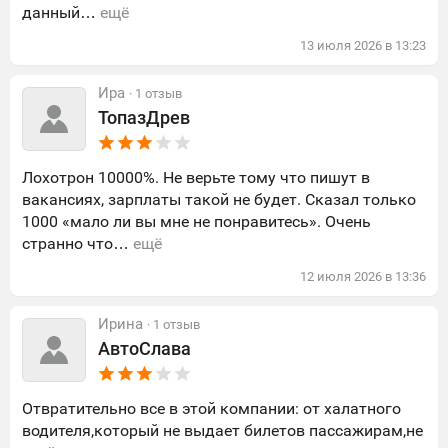
данный…
ещё
13
июля
2026
в
13:23
Ира
· 1 отзыв
ТопазДрев
Лохотрон 10000%. Не верьте тому что пишут в
вакансиях, зарплаты такой не будет. Сказал только
1000 «мало ли вы мне не понравитесь». Очень
странно что…
ещё
12
июля
2026
в
13:36
Ирина
· 1 отзыв
АвтоСлава
Отвратительно все в этой компании: от халатного
водителя,который не выдает билетов пассажирам,не