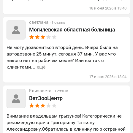
18
июня
2026
в
13:40
светлана
· 1 отзыв
Могилевская областная больница
Не могу дозвониться второй день. Вчера была на
автодозвоне 25 минут, сегодня 37 мин. У вас что
никого нет на рабочем месте? Или вы так с
клиентами…
ещё
17
июня
2026
в
18:04
Елизавета
· 1 отзыв
ВетЗооЦентр
Внимание владельцам грызунов! Категорически не
рекомендую врача Григорьеву Татьяну
Александровну.Обратилась в клинику по экстренной