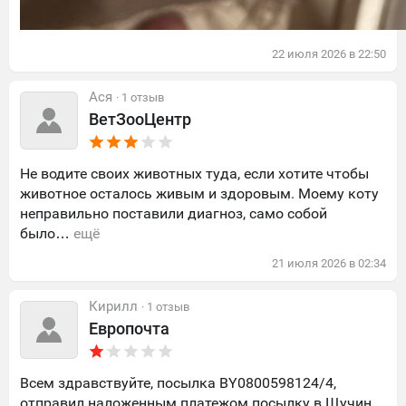
22
июля
2026
в
22:50
Ася
· 1 отзыв
ВетЗооЦентр
Не водите своих животных туда, если хотите чтобы
животное осталось живым и здоровым. Моему коту
неправильно поставили диагноз, само собой
было…
ещё
21
июля
2026
в
02:34
Кирилл
· 1 отзыв
Европочта
Всем здравствуйте, посылка BY0800598124/4,
отправил наложенным платежом посылку в Щучин,