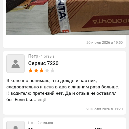
20
июля
2026
в
19:50
Петр
· 1 отзыв
Сервис 7220
Я конечно понимаю, что дождь и час пик,
следовательно и цена в два с лишним раза больше.
К водителю претензий нет. Да и отзыв не оставлял
бы. Если бы…
ещё
20
июля
2026
в
08:20
itm
· 2 отзыва