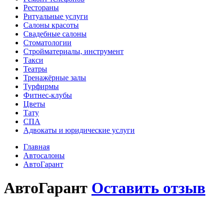
Рестораны
Ритуальные услуги
Салоны красоты
Свадебные салоны
Стоматологии
Стройматериалы, инструмент
Такси
Театры
Тренажёрные залы
Турфирмы
Фитнес-клубы
Цветы
Тату
СПА
Адвокаты и юридические услуги
Главная
Автосалоны
АвтоГарант
АвтоГарант
Оставить отзыв