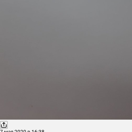
7
мая
2020
в
16:38