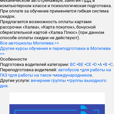
механическом автотренажёре, занятия ПДД в
компьютерном классе и психологическая подготовка.
При оплате за обучение применяется гибкая система
скидок.
Предлагается возможность оплаты картами
рассрочки «Халва», «Карта покупок», бонусной
сберегательной картой «Халва Плюс» (при данном
способе оплаты скидки не действуют).
Все автошколы Могилева >>
Другие курсы обучения и переподготовки в Могилеве
>>
Особенности
Подготовка водителей категории:
BC
•
BE
•
CE
•
D
•
А
•
В
•
С
.
Переподготовка водителей:
автобусов
•
для работы на
ГАЗ
•
для работы на такси
•
международников
.
Другие услуги:
вечерние группы
•
группы выходного
дня
.