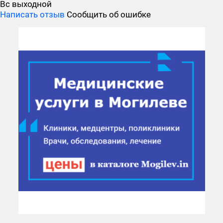
Вс
выходной
Написать отзыв
Сообщить об ошибке