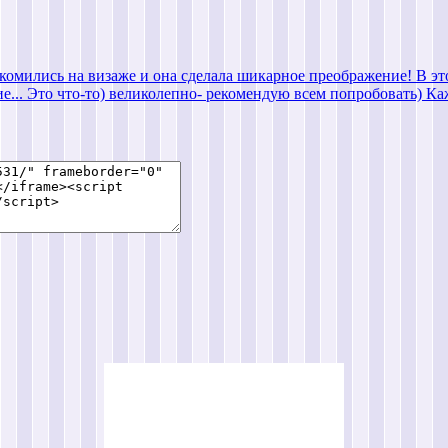
комились на визаже и она сделала шикарное преображение! В этом 
е... Это что-то) великолепно- рекомендую всем попробовать) Ка