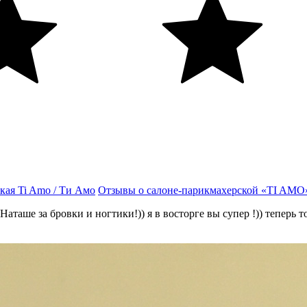
кая Ti Amo / Ти Амо
Отзывы о салоне-парикмахерской «TI AMO
таше за бровки и ногтики!)) я в восторге вы супер !)) теперь 