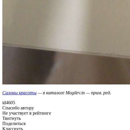
Салоны красоты
— в каталоге Mogilev.in — прим. ред.
id4605
Спасибо автору
Не участвует в рейтинге
Твитнуть
Поделиться
Класснуть