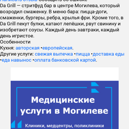
Da Grill — стритфуд бар в центре Могилева, который
возродил смаженку. В меню бара: пицца-доги,
смаженки, бургеры, ребра, крылья фри. Кроме того, в
Da Grill пекут булки, катают лепёшки, рвут свинину и
изобретают соусы. Каждый день завтраки, каждый
день игристое.
Особенности
Кухня:
авторская
•
европейская
.
Другие услуги:
свежая выпечка
•
пицца
•
доставка еды
•
еда навынос
•
оплата банковской картой
.