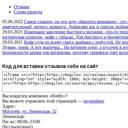
Отзывы
Схема проезда
05.06.2022
Самое главное, на что хочу обратить внимание - это
замечательный, ничего лишнего. Добавляю вас в список любимы
29.03.2021
Новенькое заведение быстрого питания - что-то типа 
интересная позиция - кофе с табаско. Для быстрого и бюджетно
29.03.2021
Кофе судя по всему смесь арабики с робустой. Не пе
Думаю, норм. А вот выпечка... На витрине одно, а кусочек в ит
безопасности крема для организма, поэтому скормила торт колле
Код для вставки отзывов себе на сайт
Вы владелец компании «Hotfix»?
Вы можете управлять этой страницей —
подробнее
Адрес:
Могилёв, ул. Ленинская, 32
Ленинская:
Пн–вс: 08:00–23:00
(Без выходных)