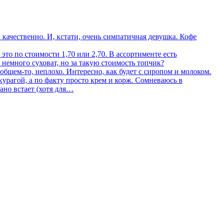
 качественно. И, кстати, очень симпатичная девушка. Кофе
 это по стоимости 1,70 или 2,70. В ассортименте есть
 немного суховат, но за такую стоимость топчик?
 общем-то, неплохо. Интересно, как будет с сиропом и молоком.
 курагой, а по факту просто крем и корж. Сомневаюсь в
рано встает (хотя для…