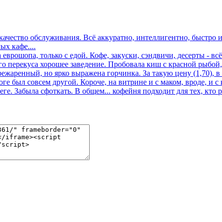
 качество обслуживания. Всё аккуратно, интеллигентно, быстро и
х кафе....
еврошопа, только с едой. Кофе, закуски, сэндвичи, десерты - всё
го перекуса хорошее заведение. Пробовала киш с красной рыбой,
режаренный, но ярко выражена горчинка. За такую цену (1,70), в
оге был совсем другой. Короче, на витрине и с маком, вроде, и с
ге. Забыла сфоткать. В общем... кофейня подходит для тех, кто 