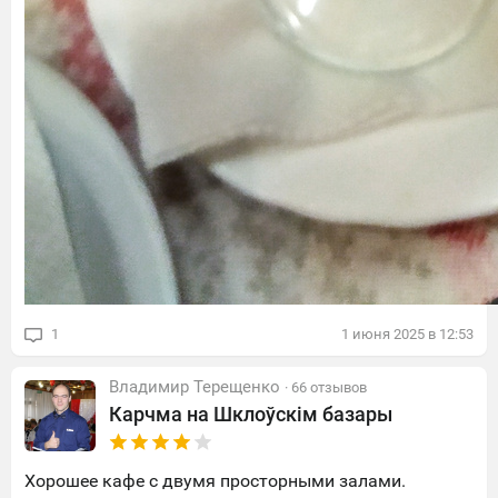
1
1
июня
2025
в
12:53
Владимир Терещенко
· 66 отзывов
Карчма на Шклоўскім базары
Хорошее кафе с двумя просторными залами.