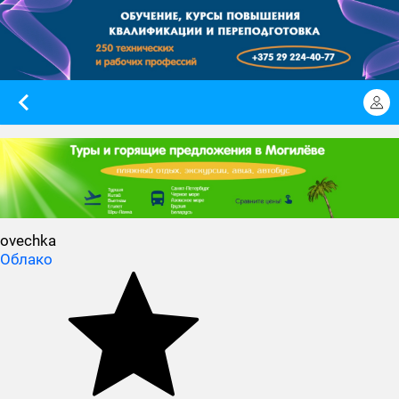
ovechka
Облако