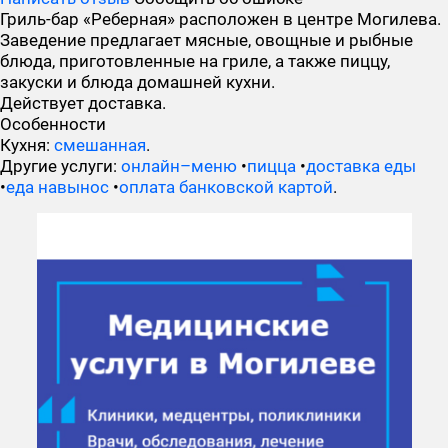
Гриль-бар «Реберная» расположен в центре Могилева.
Заведение предлагает мясные, овощные и рыбные
блюда, приготовленные на гриле, а также пиццу,
закуски и блюда домашней кухни.
Действует доставка.
Особенности
Кухня:
смешанная
.
Другие услуги:
онлайн–меню
•
пицца
•
доставка еды
•
еда навынос
•
оплата банковской картой
.