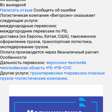
Вс
выходной
Написать отзыв
Сообщить об ошибке
Логистичекая компания «Вигорсен» оказывает
следующие услуги:
международные перевозки;
междугородние перевозки по РБ;
доставка (из Европы, Китая, США), таможенное
оформление грузов, транспортная логистика,
экспедирование грузов.
Оплата производится через безналичный расчет.
Особенности
Дальность перевозок:
евросоюз
•
могилёв
•
могилёвская область
•
РБ
•
РФ
•
СНГ
.
Другие услуги:
грузоперевозки
•
перевозка опасных
грузов
•
логистические компании
.