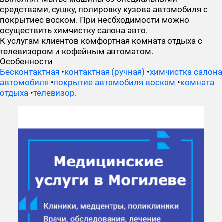
средствами, сушку, полировку кузова автомобиля с
покрытиес воском. При необходимости можно
осуществить химчистку салона авто.
К услугам клиентов комфортная комната отдыха с
телевизором и кофейным автоматом.
Особенности
Бесконтактная
•
контактная (ручная)
•
химчистка салона
автомобиля
•
покрытие автомобиля воском
•
комната
отдыха
•
телевизор
.