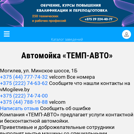
Каталог заведений
Автомойка «ТЕМП-АВТО»
Могилев, ул. Минское шоссе, 1Б
+375 (44) 777-74-32
velcom
Все номера
+375 (222) 74-63-62
Сообщите что нашли контакты на
vMogileve.by
+375 (222) 74-74-00
+375 (44) 788-19-88
velcom
Написать отзыв
Сообщить об ошибке
Компания «ТЕМП-АВТО» предлагает услуги контактной
и бесконтактной автомойки.
Приветливые и доброжелательные сотрудники
выполнят мытье машины со специальными