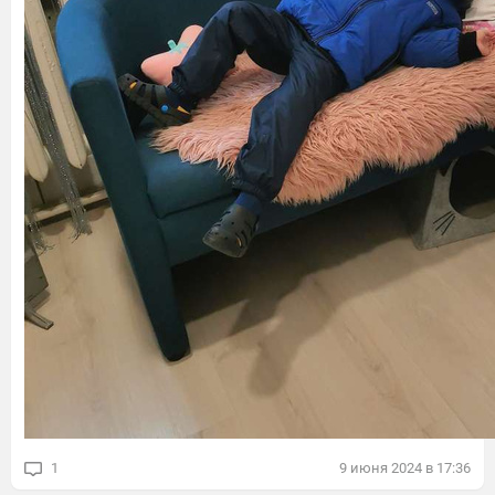
1
9
июня
2024
в
17:36