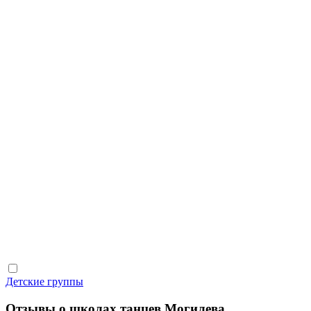
Детские группы
Отзывы о школах танцев Могилева