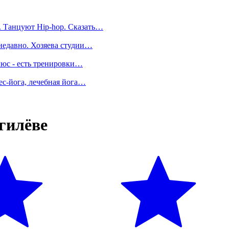
. Танцуют Hip-hop. Сказать…
 недавно. Хозяева студии…
люс - есть тренировки…
ес-йога, лечебная йога…
гилёве