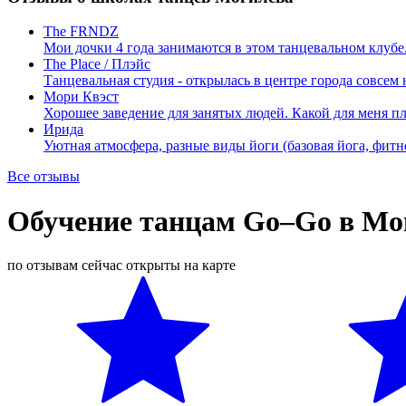
The FRNDZ
Мои дочки 4 года занимаются в этом танцевальном клубе
The Place / Плэйс
Танцевальная студия - открылась в центре города совсем
Мори Квэст
Хорошее заведение для занятых людей. Какой для меня п
Ирида
Уютная атмосфера, разные виды йоги (базовая йога, фитн
Все отзывы
Обучение танцам Go–Go в Мо
по отзывам
сейчас открыты
на карте