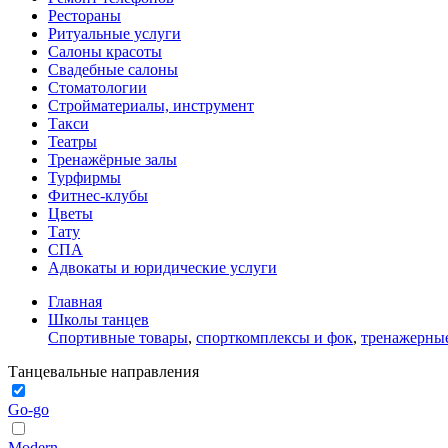
Рестораны
Ритуальные услуги
Салоны красоты
Свадебные салоны
Стоматологии
Стройматериалы, инструмент
Такси
Театры
Тренажёрные залы
Турфирмы
Фитнес-клубы
Цветы
Тату
СПА
Адвокаты и юридические услуги
Главная
Школы танцев
Спортивные товары
,
спорткомплексы и фок
,
тренажерные
Танцевальные направления
Go‑go
Modern