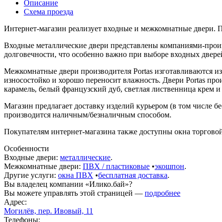
Описание
Схема проезда
Интернет-магазин реализует входные и межкомнатные двери. 
Входные металлические двери представлены компаниями-произв
долговечности, что особенно важно при выборе входных двере
Межкомнатные двери производителя Portas изготавливаются и
износостойко и хорошо переносит влажность. Двери Portas про
карамель, белый французский дуб, светлая лиственница крем и
Магазин предлагает доставку изделий курьером (в том числе бе
производится наличным/безналичным способом.
Покупателям интернет-магазина также доступны окна торгово
Особенности
Входные двери:
металлические
.
Межкомнатные двери:
ПВХ / пластиковые
•
экошпон
.
Другие услуги:
окна ПВХ
•
бесплатная доставка
.
Вы владелец компании «Илико.бай»?
Вы можете управлять этой страницей —
подробнее
Адрес:
Могилёв, пер. Ивовый, 11
Телефоны: