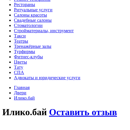
Рестораны
Ритуальные услуги
Салоны красоты
Свадебные салоны
Стоматологии
Стройматериалы, инструмент
Такси
Театры
Тренажёрные залы
Турфирмы
Фитнес-клубы
Цветы
Тату
СПА
Адвокаты и юридические услуги
Главная
Двери
Илико.бай
Илико.бай
Оставить отзыв