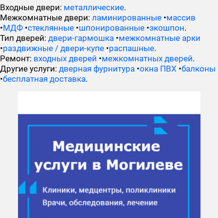
Входные двери:
металлические
.
Межкомнатные двери:
ламинированные
•
массив
•
МДФ
•
стеклянные
•
шпонированные
•
экошпон
.
Тип дверей:
двери-гармошка
•
межкомнатные арки
•
раздвижные / двери-купе
•
распашные
.
Ремонт:
входных дверей
•
межкомнатных дверей
.
Другие услуги:
дверная фурнитура
•
окна ПВХ
•
балконы
•
бесплатная доставка
.