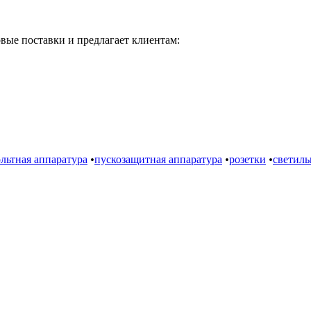
вые поставки и предлагает клиентам:
льтная аппаратура
•
пускозащитная аппаратура
•
розетки
•
светил