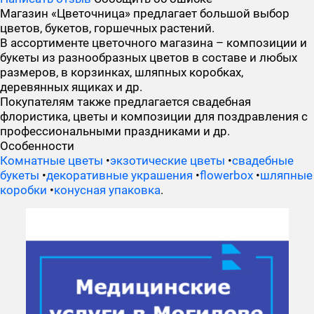
Магазин «Цветочница» предлагает большой выбор
цветов, букетов, горшечных растений.
В ассортименте цветочного магазина – композиции и
букеты из разнообразных цветов в составе и любых
размеров, в корзинках, шляпных коробках,
деревянных ящиках и др.
Покупателям также предлагается свадебная
флористика, цветы и композиции для поздравления с
профессиональными праздниками и др.
Особенности
Комнатные цветы
•
экзотические цветы
•
свадебные
букеты
•
декоративные украшения
•
flowerbox
•
шляпные
коробки
•
конусная упаковка
.