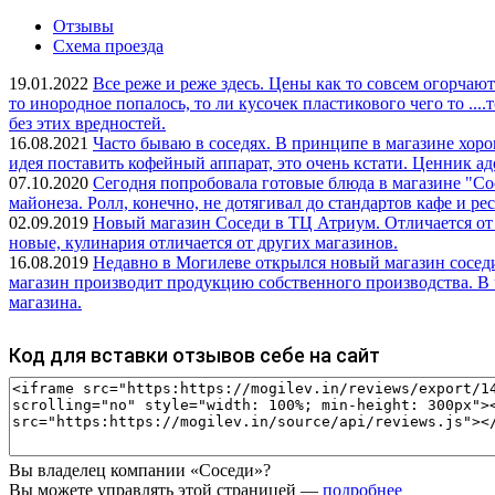
Отзывы
Схема проезда
19.01.2022
Все реже и реже здесь. Цены как то совсем огорчают
то инородное попалось, то ли кусочек пластикового чего то ....
без этих вредностей.
16.08.2021
Часто бываю в соседях. В принципе в магазине хор
идея поставить кофейный аппарат, это очень кстати. Ценник аде
07.10.2020
Сегодня попробовала готовые блюда в магазине "Со
майонеза. Ролл, конечно, не дотягивал до стандартов кафе и р
02.09.2019
Новый магазин Соседи в ТЦ Атриум. Отличается от д
новые, кулинария отличается от других магазинов.
16.08.2019
Недавно в Могилеве открылся новый магазин соседи
магазин производит продукцию собственного производства. В 
магазина.
Код для вставки отзывов себе на сайт
Вы владелец компании «Соседи»?
Вы можете управлять этой страницей —
подробнее