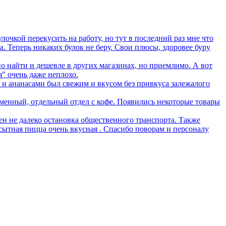
лочкой перекусить на работу, но тут в последний раз мне что
ла. Теперь никаких булок не беру. Свои плюсы, здоровее буру
 найти и дешевле в других магазинах, но приемлимо. А вот
я" очень даже неплохо.
 и ананасами был свежим и вкусом без привкуса залежалого
еменный, отдельный отдел с кофе. Появились некоторые товары
ен не далеко остановка общественного транспорта. Также
сытная пицца очень вкусная . Спасибо поворам и персоналу