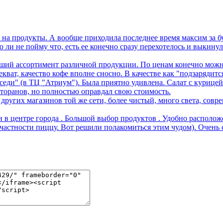
 на продукты. А вообще приходила последнее время максим за бу
то ли не пойму что, есть ее конечно сразу перехотелось и выкину
оший ассортимент различной продукции. По ценам конечно можно
кват, качество кофе вполне сносно. В качестве как "подзарядитс
седи" (в ТЦ "Атриум"). Была приятно удивлена. Салат с курицей
есторанов, но полностью оправдал свою стоимость.
ругих магазинов той же сети, более чистый, много света, совр
 в центре города . Большой выбор продуктов . Удобно располож
частности пиццу. Вот решили полакомиться этим чудом). Очень 