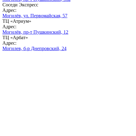
Соседи Экспресс
Адрес:
Могилёв, ул. Первомайская, 57
ТЦ «Атриум»
Адрес:
Могилёв,
пр-т
Пушкинский, 12
ТЦ «Арбат»
Адрес:
Могилев, б-р Днепровский, 24