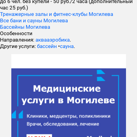
до 6 чел. без купели - 50 руб./2 часа (дополнительный
час 25 руб.)
Тренажерные залы и фитнес-клубы Могилева
Все бани и сауны Могилева
Бассейны Могилева
Особенности
Направления:
аквааэробика
.
Другие услуги:
бассейн
•
сауна
.