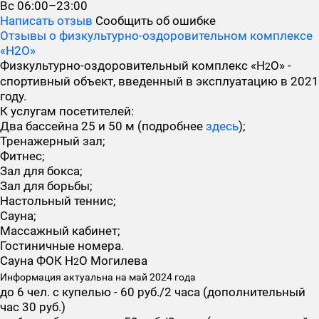
Вс
06:00–23:00
Написать отзыв
Сообщить об ошибке
Отзывы о физкультурно-оздоровительном комплексе
«H2O»
Физкультурно-оздоровительный комплекс «H
O» -
2
спортивный объект, введенный в эксплуатацию в 2021
году.
К услугам посетителей:
Два бассейна 25 и 50 м (подробнее
здесь
);
Тренажерный зал;
Фитнес;
Зал для бокса;
Зал для борьбы;
Настольный теннис;
Сауна;
Массажный кабинет;
Гостиничные номера.
Сауна ФОК H
O Могилева
2
Информация актуальна на май 2024 года
до 6 чел. с купелью - 60 руб./2 часа (дополнительный
час 30 руб.)