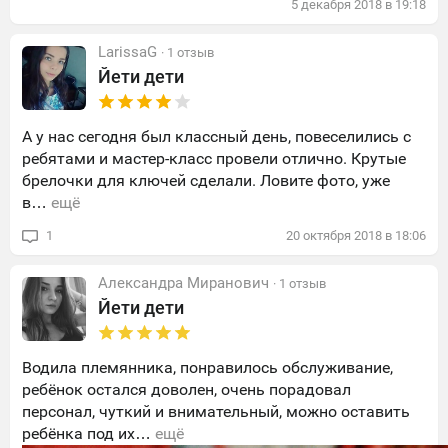
5
декабря
2018
в
19:18
LarissaG
· 1 отзыв
Йети дети
А у нас сегодня был классный день, повеселились с
ребятами и мастер-класс провели отлично. Крутые
брелочки для ключей сделали. Ловите фото, уже
в…
ещё
1
20
октября
2018
в
18:06
Александра Миранович
· 1 отзыв
Йети дети
Водила племянника, понравилось обслуживание,
ребёнок остался доволен, очень порадовал
персонал, чуткий и внимательный, можно оставить
ребёнка под их…
ещё