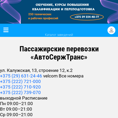
Каталог заведений
Пассажирские перевозки
«АвтоСержТранс»
ул. Калужская, 13, строение 12, к.2
+375 (29) 631-24-46
velcom
Все номера
+375 (222) 721-000
+375 (222) 710-920
+375 (222) 739-070
выходной
Расписание
Пн
09:00–21:00
Вт
09:00–21:00
Ср
09:00–21:00