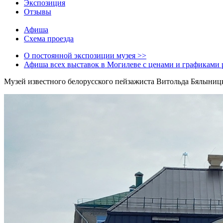
Экспозиция
Отзывы
Афиша
Схема проезда
О постоянной экспозиции музея >>
Афиша всех выставок в Могилеве с ценами и графиками 
Музей известного белорусского пейзажиста Витольда Бялыницк