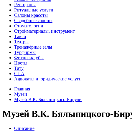
Рестораны
Ритуальные услуги
Салоны красоты
Свадебные салоны
Стоматологии
Стройматериалы, инструмент
Такси
Театры
Тренажёрные залы
Турфирмы
Фитнес-клубы
Цветы
Тату
СПА
Адвокаты и юридические услуги
Главная
Музеи
Музей В.К. Бялыницкого-Бирули
Музей В.К. Бялыницкого-Бир
Описание