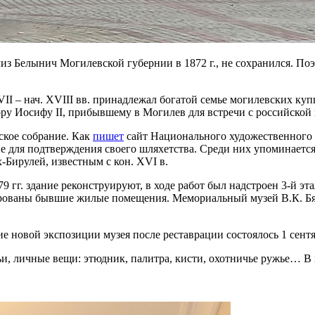
из Белынич Могилевской губернии в 1872 г., не сохранился. По
II – нач. XVIII вв. принадлежал богатой семье могилевских куп
у Иосифу ІІ, прибывшему в Могилев для встречи с российской и
ское собрание. Как
пишет
сайт Национального художественного м
 для подтверждения своего шляхетства. Среди них упоминается 
Бирулей, известным с кон. XVI в.
979 гг. здание реконструируют, в ходе работ был надстроен 3-й
пированы бывшие жилые помещения. Мемориальный музей В.К. Б
е новой экспозиции музея после реставрации состоялось 1 сентя
ьи, личные вещи: этюдник, палитра, кисти, охотничье ружье… В