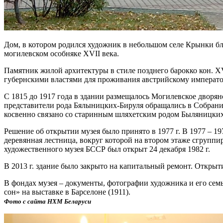
Дом, в котором родился художник в небольшом селе Крынки бл
могилевском особняке XVII века.
Памятник жилой архитектуры в стиле позднего барокко кон. XV
губернскими властями для проживания австрийскому император
С 1815 до 1917 года в здании размещалось Могилевское дворян
представители рода Бялыницких-Бируля обращались в Собрание
косвенно связано со старинным шляхетским родом Быляницких-
Решение об открытии музея было принято в 1977 г. В 1977 – 1
деревянная лестница, вокруг которой на втором этаже сгруп
художественного музея БССР был открыт 24 декабря 1982 г.
В 2013 г. здание было закрыто на капитальный ремонт. Открыти
В фондах музея – документы, фотографии художника и его сем
сон» на выставке в Барселоне (1911).
Фото с сайта НХМ Беларуси