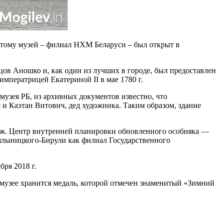
этому музей – филиал НХМ Беларуси – был открыт в
цов Аношко и, как один из лучших в городе, был предоставлен
мператрицей Екатериной ІІ в мае 1780 г.
узея РБ, из архивных документов известно, что
и Каэтан Витович, дед художника. Таким образом, здание
 этаж. Центр внутренней планировки обновленного особняка —
ялыницкого-Бирули как филиал Государственного
бря 2018 г.
 музее хранится медаль, которой отмечен знаменитый «Зимний