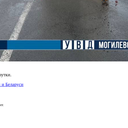
рутки.
 и Беларуси
er.