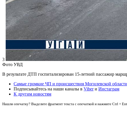
3
Фото УВД
В результате ДТП госпитализирован 15-летний пассажир марш
Самые громкие ЧП и происшествия Могилевской области
Подписывайтесь на наши каналы в
Viber
и
Инстаграм
К другим новостям
Нашли опечатку? Выделите фрагмент текста с опечаткой и нажмите Ctrl + Ent