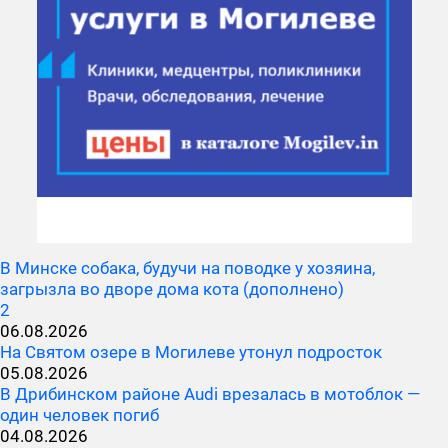
В Минске собака, будучи на поводке у хозяина,
загрызла во дворе дома кота (дополнено)
2
06.08.2026
На Святом озере в Могилеве утонул подросток
05.08.2026
В Дрибинском районе Audi врезалась в мотоблок —
один человек погиб
04.08.2026