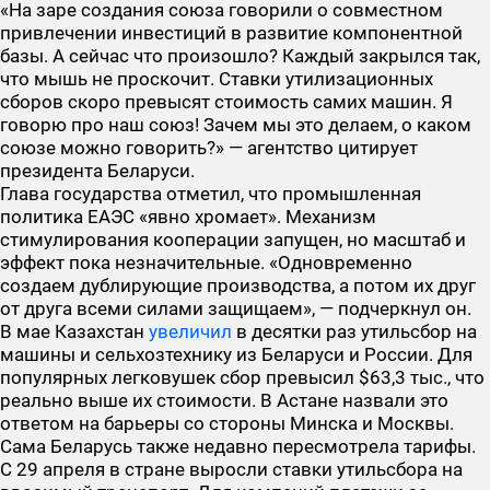
«На заре создания союза говорили о совместном
привлечении инвестиций в развитие компонентной
базы. А сейчас что произошло? Каждый закрылся так,
что мышь не проскочит. Ставки утилизационных
сборов скоро превысят стоимость самих машин. Я
говорю про наш союз! Зачем мы это делаем, о каком
союзе можно говорить?» — агентство цитирует
президента Беларуси.
Глава государства отметил, что промышленная
политика ЕАЭС «явно хромает». Механизм
стимулирования кооперации запущен, но масштаб и
эффект пока незначительные. «Одновременно
создаем дублирующие производства, а потом их друг
от друга всеми силами защищаем», — подчеркнул он.
В мае Казахстан
увеличил
в десятки раз утильсбор на
машины и сельхозтехнику из Беларуси и России. Для
популярных легковушек сбор превысил $63,3 тыс., что
реально выше их стоимости. В Астане назвали это
ответом на барьеры со стороны Минска и Москвы.
Сама Беларусь также недавно пересмотрела тарифы.
С 29 апреля в стране выросли ставки утильсбора на