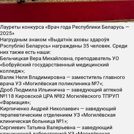
Лауреты конкурса «Врач года Республики Беларусь —
2025»
Нагрудным знаком «Выдатнік аховы здароўя
Рэспублікі Беларусь» награждены 35 человек. Среди
них также есть наши:
Бельчицкая Вера Михайловна, преподаватель УО
«Бобруйский государственный медицинский
колледж»;
Валяк Неля Владимировна — заместитель главного
врача УЗ «Могилёвская поликлиника №7»;
Дроб Людмила Ильинична — заведующий аптекой
№118 Кировской ЦРА №82 Могилёвского ТПРУП
«Фармация»;
Кирпиченко Андрей Николаевич — заведующий
терапевтическим отделением УЗ «Могилёвская
клиническая больница №1»;
Сергиевич Татьяна Валерьевна — заведующий
клинической лабораторией УЗ «Могилёвская