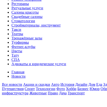
Рестораны
Ритуальные услуги
Салоны красоты
Свадебные салоны
Стоматологии
Стройматериалы, инструмент
Такси
Театры
Тренажёрные залы
Турфирмы
Фитнес-клубы
Цветы
Тату
СПА
Адвокаты и юридические услуги
Главная
Новости
Все новости
Акции и скидки
Авто
История
Дизайн
Дом
Еда
Зд
Путешествия
Спорт
Технологии
Фото
Хобби
Бизнес
Юмор
Обр
инфраструктура
Животные
Право
Дача
Транспорт