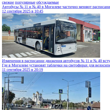
свежие
популярные
обсуждаемые
Автобусы № 11 и № 40 в Могилеве частично меняют расписан
12
сентября
2025
в
10:45
Изменения в расписании движения автобусов № 11 и № 40 вступ
Где в Могилеве установят таблички на светофорах для велосип
11
сентября
2025
в
20:19