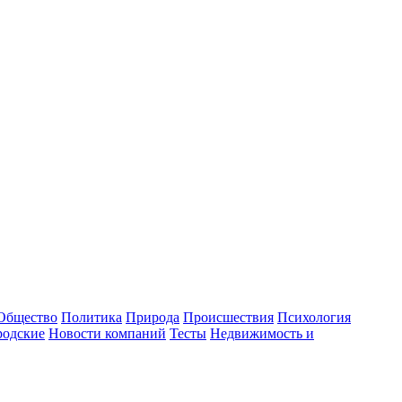
Общество
Политика
Природа
Происшествия
Психология
родские
Новости компаний
Тесты
Недвижимость и