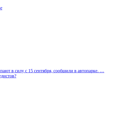
ие
ают в силу с 15 сентября, сообщили в автопарке. …
едистов?