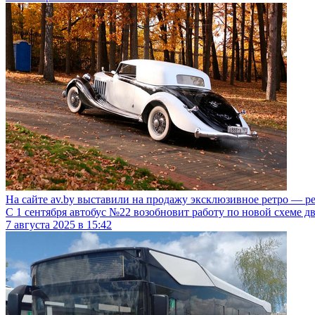
На сайте av.by выставили на продажу эксклюзивное ретро — р
С 1 сентября автобус №22 возобновит работу по новой схеме 
7
августа
2025
в
15:42