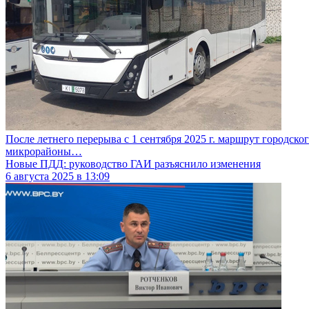
После летнего перерыва с 1 сентября 2025 г. маршрут городско
микрорайоны…
Новые ПДД: руководство ГАИ разъяснило изменения
6
августа
2025
в
13:09