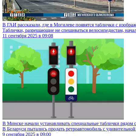
В ГАИ рассказали, где в Могилеве появятся таблички с изобр
Таблички, разрешающие не спешиваться велосипедистам, начал
11
сентября
2025
в
09:08
В Минске начали устанавливать специальные таблички рядом 
В Беларуси пытались продать ретроавтомобиль с удивительной
9
сентября
2025
в
09:00