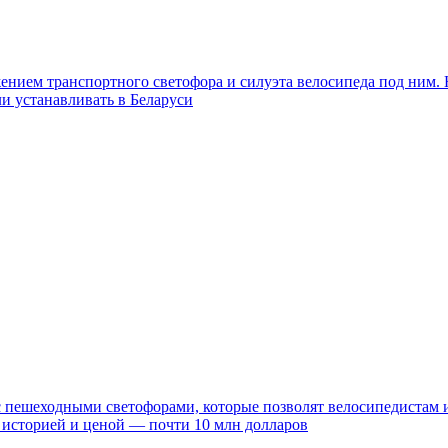
ажением транспортного светофора и силуэта велосипеда под ним
и устанавливать в Беларуси
с пешеходными светофорами, которые позволят велосипедистам
 историей и ценой — почти 10 млн долларов