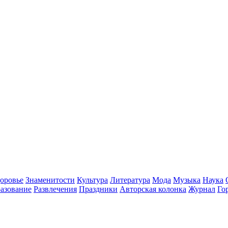
оровье
Знаменитости
Культура
Литература
Мода
Музыка
Наука
азование
Развлечения
Праздники
Авторская колонка
Журнал
Го