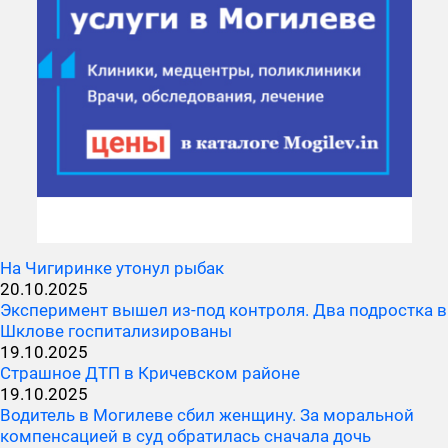
На Чигиринке утонул рыбак
20.10.2025
Эксперимент вышел из-под контроля. Два подростка в
Шклове госпитализированы
19.10.2025
Страшное ДТП в Кричевском районе
19.10.2025
Водитель в Могилеве сбил женщину. За моральной
компенсацией в суд обратилась сначала дочь